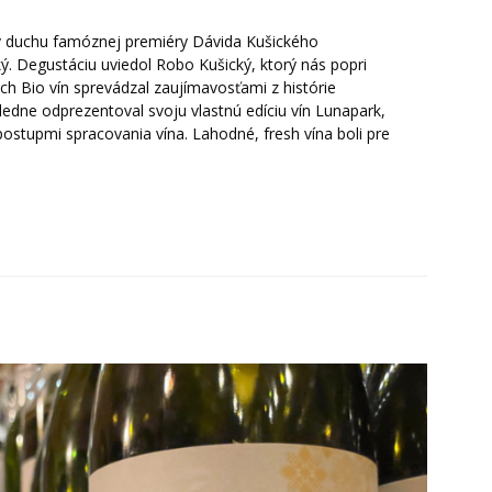
 v duchu famóznej premiéry Dávida Kušického
ý. Degustáciu uviedol Robo Kušický, ktorý nás popri
ch Bio vín sprevádzal zaujímavosťami z histórie
sledne odprezentoval svoju vlastnú edíciu vín Lunapark,
postupmi spracovania vína. Lahodné, fresh vína boli pre