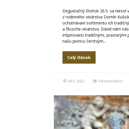
Degustačný štvrtok 26.5. sa niesol
z rodinného vinárstva Domín Kušick
ochutnávaní sortimentu ich tradičný
a filozofie vinárstva. Dávid nám ná
inšpirovanú tradičnými, prastarými 
našu pivnicu čerstvým...
Celý článok
30.5. 2022
0
Komentárov