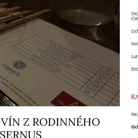
Deg
Cs
Oc
Nov
Lun
Eno
K
Ne
 VÍN Z RODINNÉHO
Oc
CSERNUS