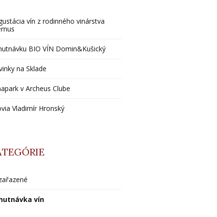
ustácia vín z rodinného vinárstva
ernus
hutnávku BIO VÍN Domin&Kušický
inky na Sklade
apark v Archeus Clube
via Vladimír Hronský
ATEGÓRIE
zařazené
hutnávka vín