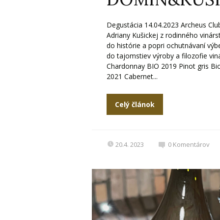
Degustácia 14.04.2023 Archeus Club
Adriany Kušickej z rodinného vinár
do histórie a popri ochutnávaní výbe
do tajomstiev výroby a filozofie vi
Chardonnay BIO 2019 Pinot gris Bi
2021 Cabernet...
Celý článok
20.4. 2023
0
Komentárov