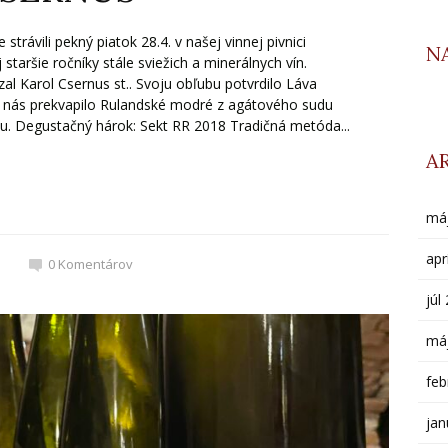
rávili pekný piatok 28.4. v našej vinnej pivnici
N
staršie ročníky stále sviežich a minerálnych vín.
l Karol Csernus st.. Svoju obľubu potvrdilo Láva
ov nás prekvapilo Rulandské modré z agátového sudu
u. Degustačný hárok: Sekt RR 2018 Tradičná metóda...
A
má
apr
0
Komentárov
júl
má
feb
jan