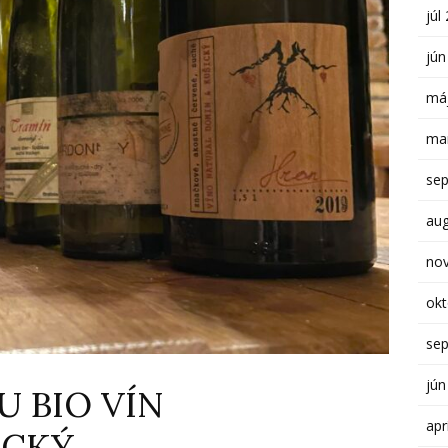
júl
jún
má
ma
se
au
no
ok
se
jún
 BIO VÍN
apr
ICKÝ