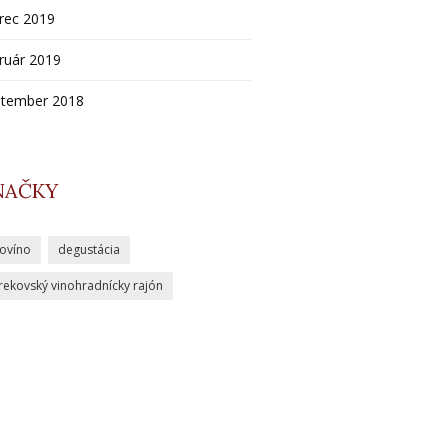
rec 2019
ruár 2019
ptember 2018
NAČKY
iovíno
degustácia
rekovský vinohradnícky rajón