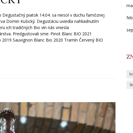
ma
 Degustačný piatok 14.04. sa niesol v duchu famóznej
feb
stva Domin Kušický. Degustáciu uviedla nahliadnutím
ru ich tradičných Bio vín nás vniesla
se
nárstva. Predgustovali sme: Pinot Blanc BIO 2021
o 2019 Sauvignon Blanc Bio 2020 Tramín Červený BIO
Z
b
St