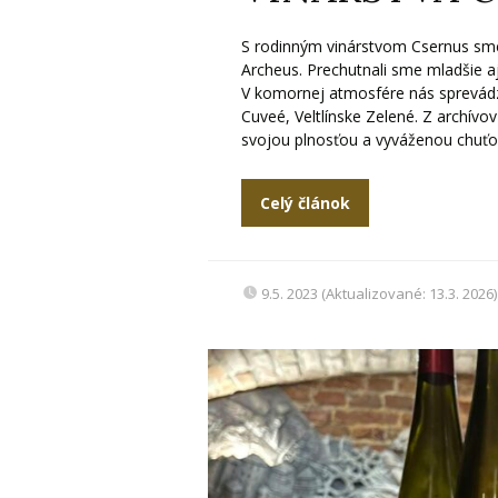
S rodinným vinárstvom Csernus sme st
Archeus. Prechutnali sme mladšie aj 
V komornej atmosfére nás sprevádza
Cuveé, Veltlínske Zelené. Z archív
svojou plnosťou a vyváženou chuťo
Celý článok
9.5. 2023 (Aktualizované: 13.3. 2026)