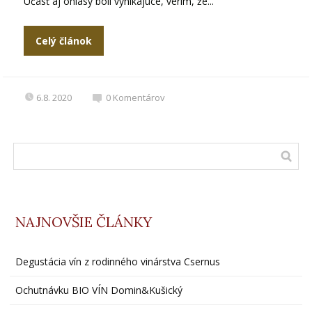
Účasť aj ohlasy boli vynikajúce, verím, že...
Celý článok
6.8. 2020
0
Komentárov
NAJNOVŠIE ČLÁNKY
Degustácia vín z rodinného vinárstva Csernus
Ochutnávku BIO VÍN Domin&Kušický