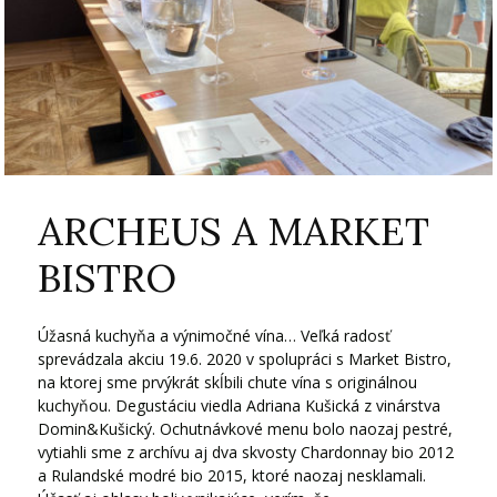
ARCHEUS A MARKET
BISTRO
Úžasná kuchyňa a výnimočné vína… Veľká radosť
sprevádzala akciu 19.6. 2020 v spolupráci s Market Bistro,
na ktorej sme prvýkrát skĺbili chute vína s originálnou
kuchyňou. Degustáciu viedla Adriana Kušická z vinárstva
Domin&Kušický. Ochutnávkové menu bolo naozaj pestré,
vytiahli sme z archívu aj dva skvosty Chardonnay bio 2012
a Rulandské modré bio 2015, ktoré naozaj nesklamali.