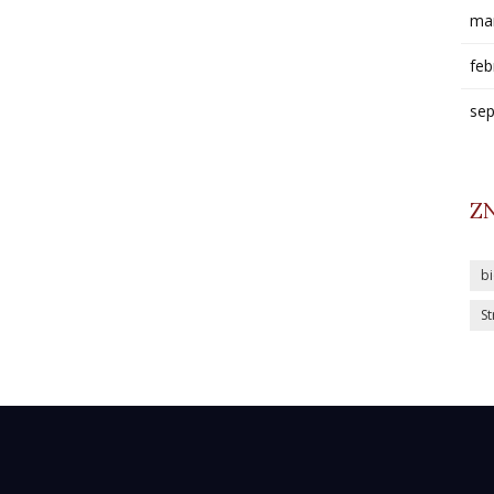
ma
feb
se
Z
b
St