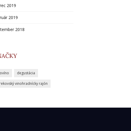
rec 2019
ruár 2019
ptember 2018
NAČKY
iovíno
degustácia
rekovský vinohradnícky rajón