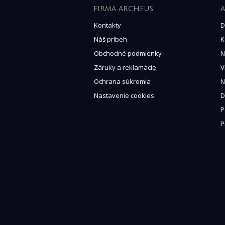
FIRMA ARCHEUS
A
Kontakty
D
Náš príbeh
K
Obchodné podmienky
N
Záruky a reklamácie
V
Ochrana súkromia
N
Nastavenie cookies
D
P
P