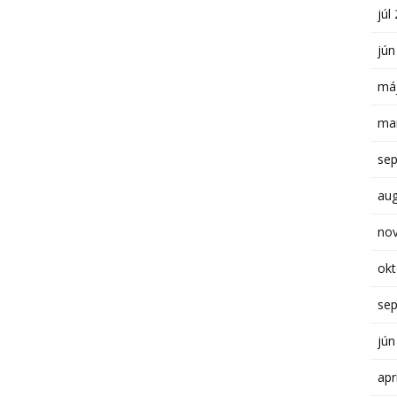
júl
jún
má
ma
se
au
no
ok
se
jún
apr