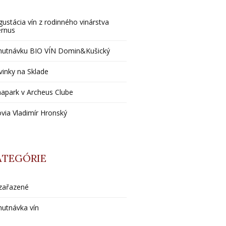
ustácia vín z rodinného vinárstva
ernus
hutnávku BIO VÍN Domin&Kušický
inky na Sklade
apark v Archeus Clube
via Vladimír Hronský
ATEGÓRIE
zařazené
utnávka vín