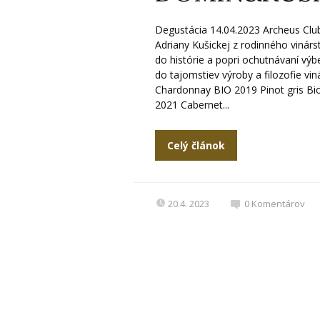
Degustácia 14.04.2023 Archeus Club
Adriany Kušickej z rodinného vinár
do histórie a popri ochutnávaní výbe
do tajomstiev výroby a filozofie vi
Chardonnay BIO 2019 Pinot gris Bi
2021 Cabernet...
Celý článok
20.4. 2023
0
Komentárov