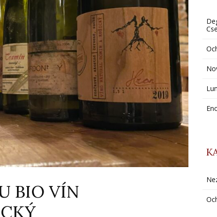
Deg
Cs
Oc
Nov
Lun
Eno
K
Ne
 BIO VÍN
Och
ICKÝ