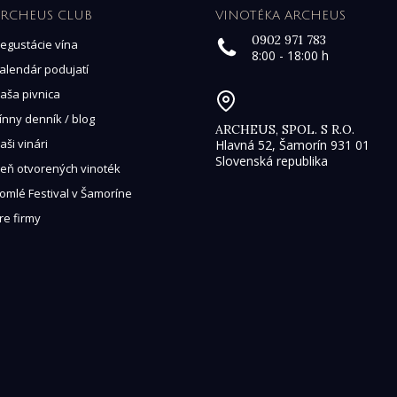
RCHEUS CLUB
VINOTÉKA ARCHEUS
0902 971 783
egustácie vína
8:00 - 18:00 h
alendár podujatí
aša pivnica
ínny denník / blog
ARCHEUS, SPOL. S R.O.
aši vinári
Hlavná 52, Šamorín 931 01
Slovenská republika
eň otvorených vinoték
omlé Festival v Šamoríne
re firmy