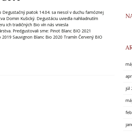
 Degustačný piatok 14.04. sa niesol v duchu famóznej
N
stva Domin Kušický. Degustáciu uviedla nahliadnutím
ru ich tradičných Bio vín nás vniesla
nárstva. Predgustovali sme: Pinot Blanc BIO 2021
o 2019 Sauvignon Blanc Bio 2020 Tramín Červený BIO
A
má
apr
júl
má
feb
jan