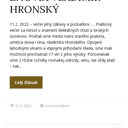
HRONSKÝ
11.2. 2022 – večer plný zábavy a poznatkov …. Piatkový
večer sa niesol v znamení delikátnych chutí a širokých
úsmevov. Privítali sme medzi nami starého priateľa,
umelca slova i vína, Vladimíra Hronského. Opojení
lahodnými vínami a vtipnými príhodami Vlada, sme mali
možnosť prechutnať 17 vín z jeho výroby. Porovnávali
sme 2 rôzne ročníky rovnakej odrody, veru, nie vždy platí
– tak...
Celý článok
15.2. 2022
0
Komentárov