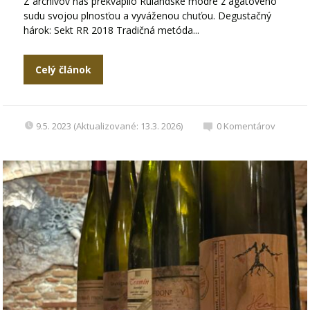
Z archívov nás prekvapilo Rulandské modré z agátového
sudu svojou plnosťou a vyváženou chuťou. Degustačný
hárok: Sekt RR 2018 Tradičná metóda...
Celý článok
9.5. 2023 (Aktualizované: 13.3. 2026)
0
Komentárov