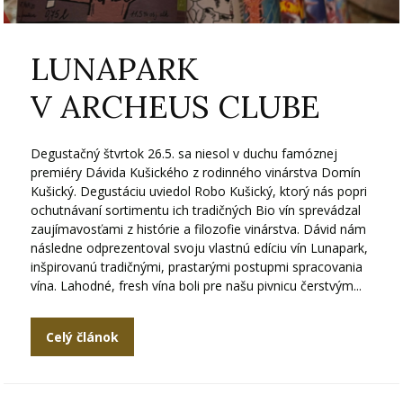
LUNAPARK
V ARCHEUS CLUBE
Degustačný štvrtok 26.5. sa niesol v duchu famóznej
premiéry Dávida Kušického z rodinného vinárstva Domín
Kušický. Degustáciu uviedol Robo Kušický, ktorý nás popri
ochutnávaní sortimentu ich tradičných Bio vín sprevádzal
zaujímavosťami z histórie a filozofie vinárstva. Dávid nám
následne odprezentoval svoju vlastnú edíciu vín Lunapark,
inšpirovanú tradičnými, prastarými postupmi spracovania
vína. Lahodné, fresh vína boli pre našu pivnicu čerstvým...
Celý článok