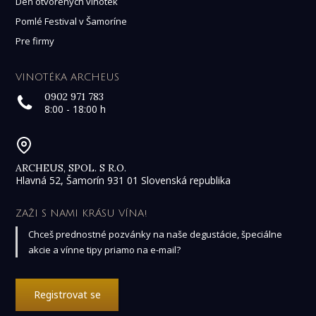
Deň otvorených vinoték
Pomlé Festival v Šamoríne
Pre firmy
VINOTÉKA ARCHEUS
0902 971 783
8:00 - 18:00 h
ARCHEUS, SPOL. S R.O.
Hlavná 52, Šamorín 931 01 Slovenská republika
ZAŽI S NAMI KRÁSU VÍNA!
Chceš prednostné pozvánky na naše degustácie, špeciálne
akcie a vínne tipy priamo na e-mail?
Registrovat se