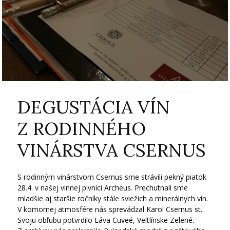
DEGUSTÁCIA VÍN
Z RODINNÉHO
VINÁRSTVA CSERNUS
S rodinným vinárstvom Csernus sme strávili pekný piatok
28.4. v našej vinnej pivnici Archeus. Prechutnali sme
mladšie aj staršie ročníky stále sviežich a minerálnych vín.
V komornej atmosfére nás sprevádzal Karol Csernus st..
Svoju obľubu potvrdilo Láva Cuveé, Veltlínske Zelené.