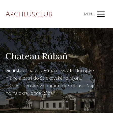
Archeus.club
MENU
Chateau Rúbaň
Vinárstvo Château Rúbaň leží v Podunajskej
nížine a patrí do Strekovského rajónu
Južnoslovenskej vinohradníckej oblasti. Nájdete
ho na okraji obce Rúbaň.