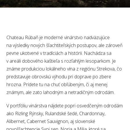
Chateau Rúbaň je moderné vinárstvo nadväzujúce
na výsledky nových šľachtiteľských postupov, ale zároveň
pevne ukotvené v tradíciách a histórii. Nachádza sa
v areáli dobového kaštieľa s rozľahlým lesoparkom. Je
známe produkciou lokálneho vína z regiónu Strekova, čo
predstavuje obrovskú výhodu pri doprave po zbere
hrozna. Prídete tu na chuť obľúbeným, či aj menej
známym, ale zato lahodným a netradičným odrodám.
V portfóliu vinárstva nájdete popri osvedčeným odrodám
ako Rizling Rýnsky, Rulandské šedé, Chardonnay,
Alibernet, Cabernet Sauvignon, aj slovenské
novošľachtencie Svoj sen, Noria a Milia, ktoré sa