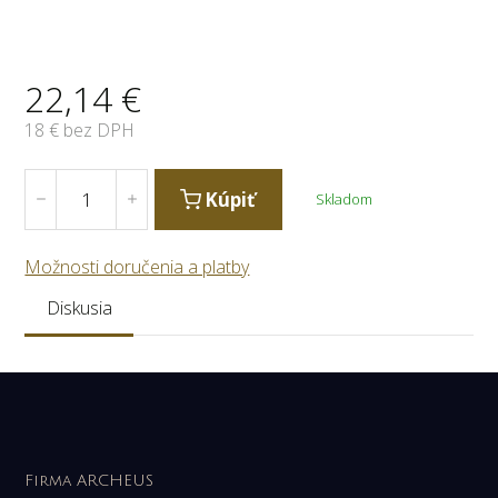
22,14
€
18
€ bez DPH
Kúpiť
Skladom
Možnosti doručenia a platby
Diskusia
Firma ARCHEUS