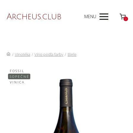
Archeus.club
MENU
0
/
Vinotéka
/
Víno podľa farby
/
Biele
F O S S I L
S O P E Č N É
V I N I C A