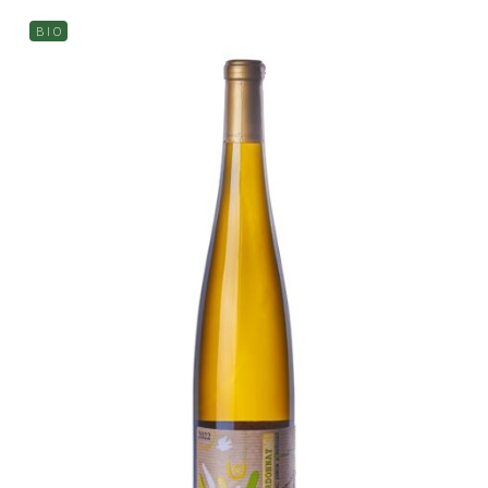
B I O