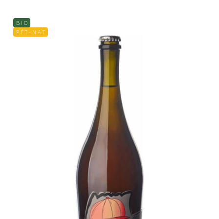
B I O
P É T - N A T