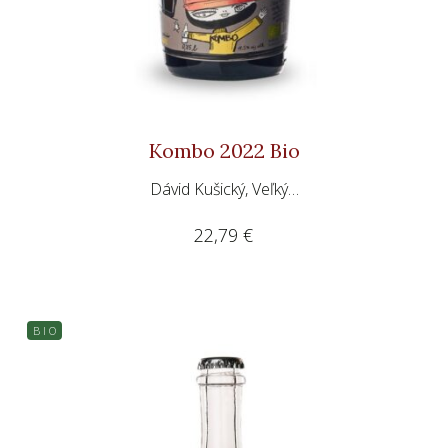
Kombo 2022 Bio
Dávid Kušický, Veľký…
22,79
€
B I O