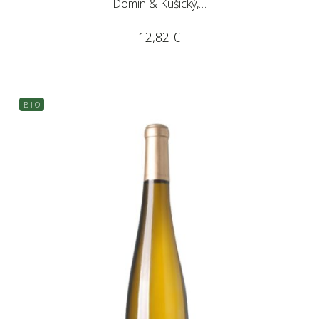
Domin & Kušický,…
12,82
€
B I O