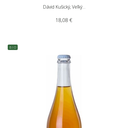
Dávid Kušický, Veľký…
18,08
€
B I O