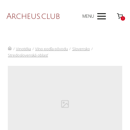
Archeus.club
MENU
0
/
Vinotéka
/
Víno podľa pôvodu
/
Slovensko
/
Stredoslovenská oblasť