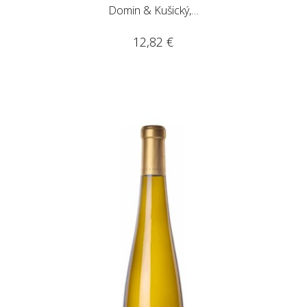
Domin & Kušický,…
12,82
€